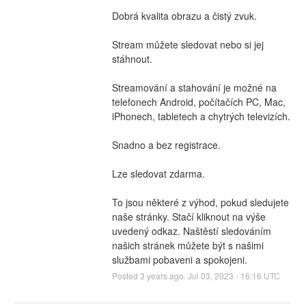
Dobrá kvalita obrazu a čistý zvuk.
Stream můžete sledovat nebo si jej 
stáhnout.
Streamování a stahování je možné na 
telefonech Android, počítačích PC, Mac, 
iPhonech, tabletech a chytrých televizích.
Snadno a bez registrace.
Lze sledovat zdarma.
To jsou některé z výhod, pokud sledujete 
naše stránky. Stačí kliknout na výše 
uvedený odkaz. Naštěstí sledováním 
našich stránek můžete být s našimi 
službami pobaveni a spokojeni.
Posted
3
years ago.
Jul
03
,
2023
-
16:16
UTC