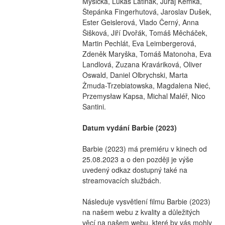
Myšička, Lukáš Latinák, Juraj Kemka, 
Štepánka Fingerhutová, Jaroslav Dušek, 
Ester Geislerová, Vlado Černý, Anna 
Šišková, Jiří Dvořák, Tomáš Měcháček, 
Martin Pechlát, Eva Leimbergerová, 
Zdeněk Maryška, Tomáš Matonoha, Eva 
Landlová, Zuzana Kraváriková, Oliver 
Oswald, Daniel Olbrychski, Marta 
Żmuda-Trzebiatowska, Magdalena Nieć, 
Przemysław Kapsa, Michal Maléř, Nico 
Santini.
Datum vydání Barbie (2023)
Barbie (2023) má premiéru v kinech od 
25.08.2023 a o den později je výše 
uvedený odkaz dostupný také na 
streamovacích službách.
Následuje vysvětlení filmu Barbie (2023) 
na našem webu z kvality a důležitých 
věcí na našem webu, které by vás mohly 