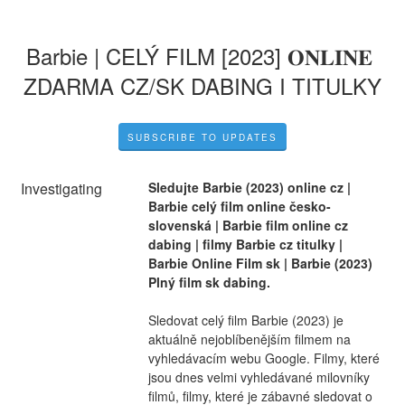
Barbie | CELÝ FILM [2023] 𝐎𝐍𝐋𝐈𝐍𝐄 
ZDARMA CZ/SK DABING I TITULKY
SUBSCRIBE TO UPDATES
Investigating
Sledujte Barbie (2023) online cz | 
Barbie celý film online česko-
slovenská | Barbie film online cz 
dabing | filmy Barbie cz titulky | 
Barbie Online Film sk | Barbie (2023) 
Plný film sk dabing.
Sledovat celý film Barbie (2023) je 
aktuálně nejoblíbenějším filmem na 
vyhledávacím webu Google. Filmy, které 
jsou dnes velmi vyhledávané milovníky 
filmů, filmy, které je zábavné sledovat o 